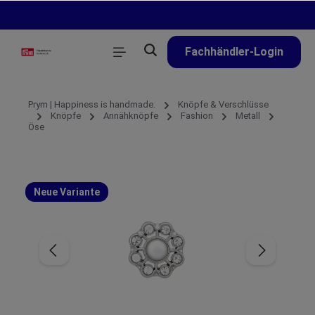
alt springen
Fachhändler-Login
Prym | Happiness is handmade.
Knöpfe & Verschlüsse
Knöpfe
Annähknöpfe
Fashion
Metall
Öse
Neue Variante