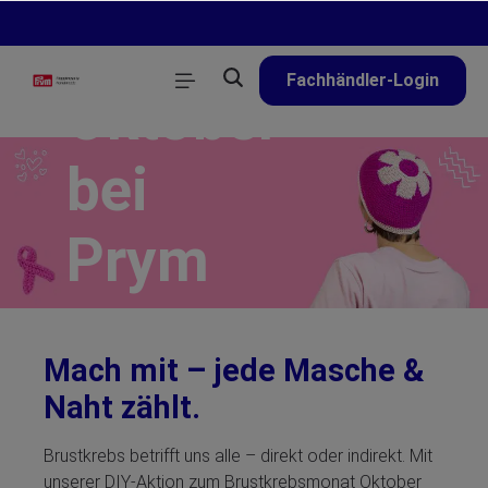
Pinker
alt springen
Fachhändler-Login
Oktober
bei
Prym
Kreativ helfen,
Hoffnung
Mach mit – jede Masche &
schenken
Naht zählt.
Brustkrebs betrifft uns alle – direkt oder indirekt. Mit
unserer DIY-Aktion zum Brustkrebsmonat Oktober