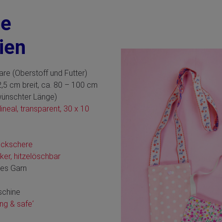
te
lien
e (Oberstoff und Futter)
,5 cm breit, ca. 80 – 100 cm
ewünschter Länge)
llineal, transparent, 30 x 10
ickschere
er, hitzelöschbar
des Garn
schine
ng & safe‘