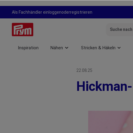
springen
Zur Hauptnavigation springen
Als Fachhändler einloggen
oder
registrieren
Inspiration
Nähen
Stricken & Häkeln
22.08.25
Hickman-