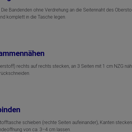
 Die Bandenden ohne Verdrehung an die Seitennaht des Oberstoff
nd komplett in die Tasche legen.
sammennähen
Oberstoff) rechts auf rechts stecken, an 3 Seiten mit 1 cm NZG nä
urückschneiden.
binden
tofftasche schieben (rechte Seiten aufeinander), Kanten stecke
deöffnung von ca. 3–4 cm lassen.