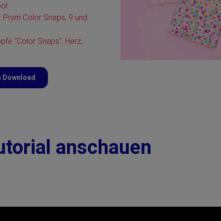
ool
 Prym Color Snaps, 9 und
pfe "Color Snaps", Herz,
m Download
utorial anschauen