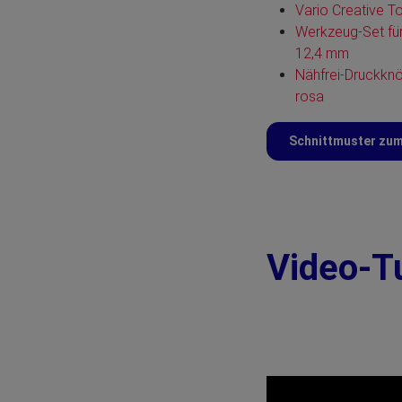
Vario Creative T
Werkzeug-Set für
12,4 mm
Nähfrei-Druckknö
rosa
Schnittmuster zu
Video-T