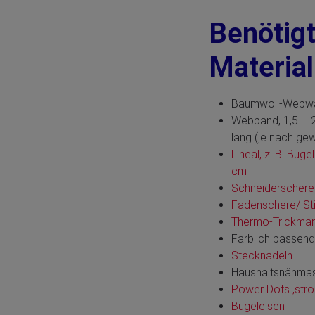
Benötig
Materia
Baumwoll-Webwar
Webband, 1,5 – 2
lang (je nach g
Lineal, z. B. Büge
cm
Schneiderschere
Fadenschere/ St
Thermo-Trickmark
Farblich passen
Stecknadeln
Haushaltsnähma
Power Dots ‚stro
Bügeleisen