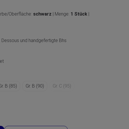
arbe/Oberfläche:
schwarz
| Menge:
1 Stück
|
 Dessous und handgefertigte Bhs
et
Gr. B (85)
Gr. B (90)
Gr. C (95)