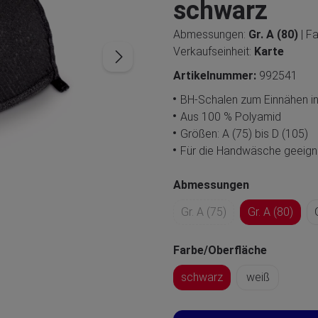
schwarz
Abmessungen:
Gr. A (80)
| F
Verkaufseinheit:
Karte
Artikelnummer:
992541
BH-Schalen zum Einnähen in
Aus 100 % Polyamid
Größen: A (75) bis D (105)
Für die Handwäsche geeign
Abmessungen
Gr. A (75)
Gr. A (80)
Farbe/Oberfläche
schwarz
weiß