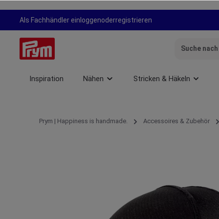
springen
Zur Hauptnavigation springen
Als Fachhändler einloggen
oder
registrieren
Inspiration
Nähen
Stricken & Häkeln
Prym | Happiness is handmade.
Accessoires & Zubehör