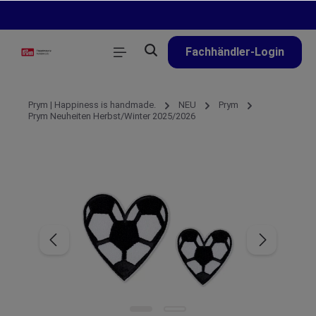
alt springen
Fachhändler-Login
Prym | Happiness is handmade.
NEU
Prym
Prym Neuheiten Herbst/Winter 2025/2026