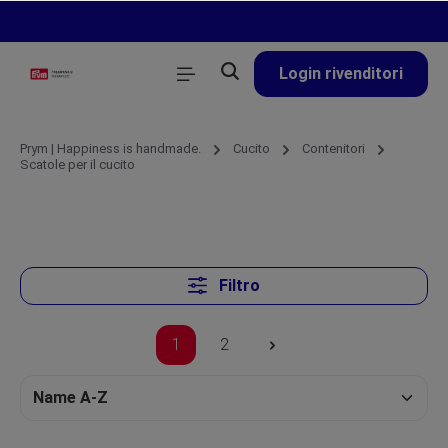
nuto principale
Login rivenditori
Prym | Happiness is handmade.
Cucito
Contenitori
Scatole per il cucito
Filtro
1
2