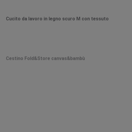
Cucito da lavoro in legno scuro M con tessuto
Cestino Fold&Store canvas&bambù
Cestino Fold & Store Canvas & Bambù, strisce