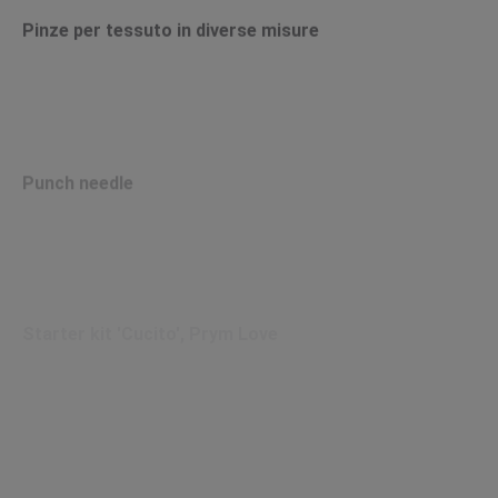
Pinze per tessuto in diverse misure
Punch needle
Starter kit 'Cucito', Prym Love
Starter kit 'Cucito', Prym Love