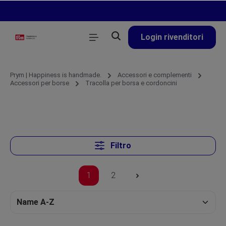
nuto principale
Login rivenditori
Prym | Happiness is handmade.
Accessori e complementi
Accessori per borse
Tracolla per borsa e cordoncini
Filtro
1
2