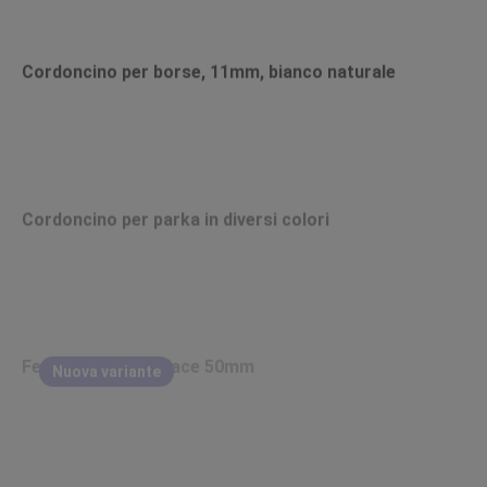
Cordoncino per borse, 11mm, bianco naturale
Cordoncino per parka in diversi colori
Fettuccia double face 50mm
Nuova variante