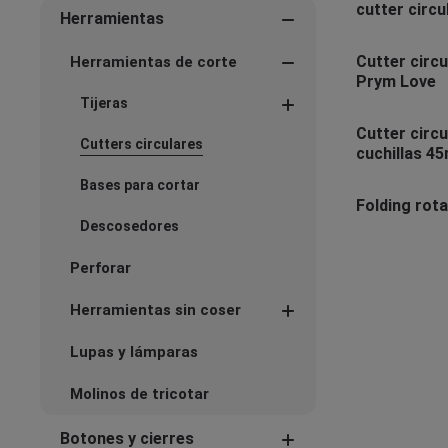
cutter circul
Herramientas
prym.ergon
Cutter circu
Herramientas de corte
Prym Love
Tijeras
Cutter circu
Cutters circulares
cuchillas 4
Bases para cortar
Folding rota
Descosedores
Perforar
Herramientas sin coser
Lupas y lámparas
Molinos de tricotar
Botones y cierres