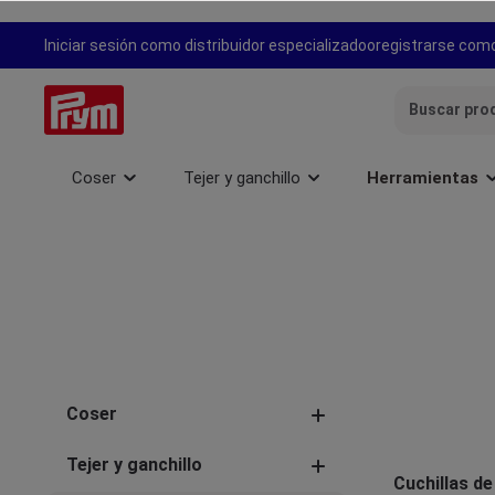
 búsqueda
Saltar a la navegación principal
Iniciar sesión como distribuidor especializado
o
registrarse como
Coser
Tejer y ganchillo
Herramientas
Coser
Tejer y ganchillo
Cuchillas d