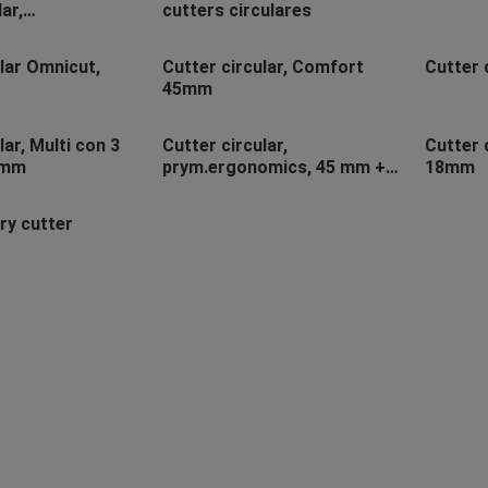
ar,
cutters circulares
omics
lar Omnicut,
Cutter circular, Comfort
Cutter 
45mm
lar, Multi con 3
Cutter circular,
Cutter 
5mm
prym.ergonomics, 45 mm +
18mm
guía de corte
ry cutter