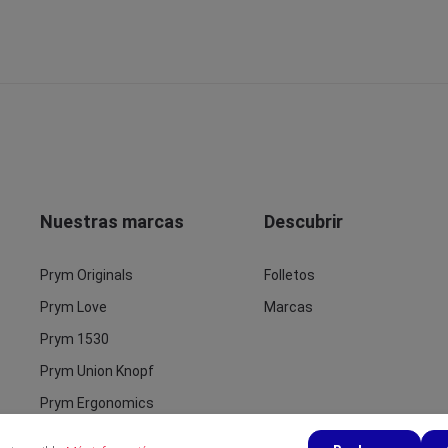
Nuestras marcas
Descubrir
Prym Originals
Folletos
Prym Love
Marcas
Prym 1530
Prym Union Knopf
Prym Ergonomics