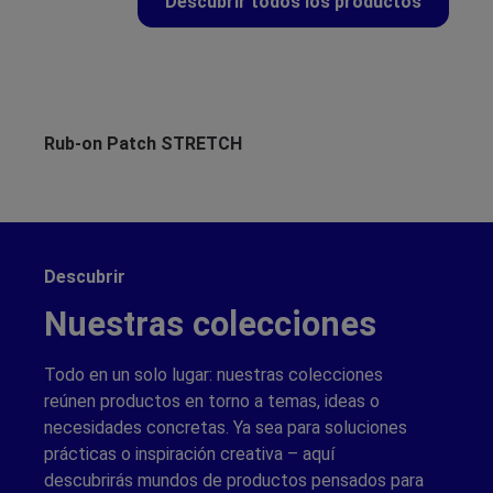
Descubrir todos los productos
Omitir la galería de productos
Rub-on Patch STRETCH
Ru
Descubrir
Nuestras colecciones
Todo en un solo lugar: nuestras colecciones
reúnen productos en torno a temas, ideas o
necesidades concretas. Ya sea para soluciones
prácticas o inspiración creativa – aquí
descubrirás mundos de productos pensados para